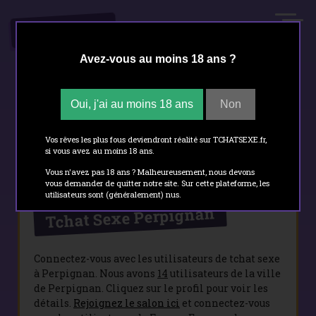
.FR
TCHATSEXE
Avez-vous au moins 18 ans ?
Oui, j'ai au moins 18 ans
Non
Tchat sexe
- Perpignan
Vos rêves les plus fous deviendront réalité sur TCHATSEXE.fr,
si vous avez au moins 18 ans.
Vous n'avez pas 18 ans ? Malheureusement, nous devons
vous demander de quitter notre site. Sur cette plateforme, les
utilisateurs sont (généralement) nus.
Tchat Sexe Perpignan
Connectez-vous avec les utilisateurs de tchat sexe
à Perpignan. Nous avons
14
utilisateurs de la ville
de Perpignan. Cliquez sur le profil pour voir les
détails.
Rejoignez le salon ici
et connectez-vous