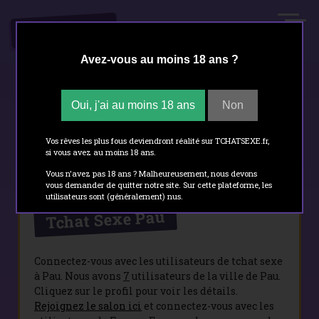
.FR
TCHATSEXE
Avez-vous au moins 18 ans ?
Oui, j'ai au moins 18 ans
Non
Tchat sexe
- Pau
Vos rêves les plus fous deviendront réalité sur TCHATSEXE.fr,
si vous avez au moins 18 ans.
Vous n'avez pas 18 ans ? Malheureusement, nous devons
vous demander de quitter notre site. Sur cette plateforme, les
utilisateurs sont (généralement) nus.
Tchat Sexe Pau
Connectez-vous avec les utilisateurs de tchat sexe
à Pau. Nous avons
7
utilisateurs de la ville de Pau.
Cliquez sur le profil pour voir les détails.
Rejoignez le salon ici
et connectez-vous avec les