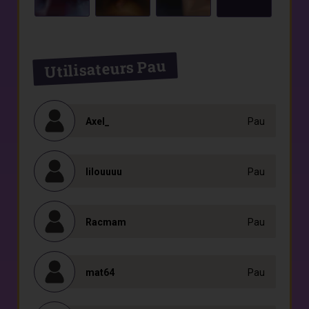
Utilisateurs Pau
Axel_
Pau
lilouuuu
Pau
Racmam
Pau
mat64
Pau