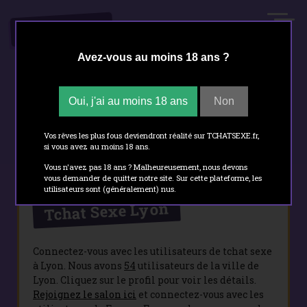
.FR
TCHATSEXE
Avez-vous au moins 18 ans ?
Oui, j'ai au moins 18 ans
Non
Tchat sexe
- Lyon
Vos rêves les plus fous deviendront réalité sur TCHATSEXE.fr,
si vous avez au moins 18 ans.
Vous n'avez pas 18 ans ? Malheureusement, nous devons
vous demander de quitter notre site. Sur cette plateforme, les
utilisateurs sont (généralement) nus.
Tchat Sexe Lyon
Connectez-vous avec les utilisateurs de tchat sexe
à Lyon. Nous avons
54
utilisateurs de la ville de
Lyon. Cliquez sur le profil pour voir les détails.
Rejoignez le salon ici
et connectez-vous avec les