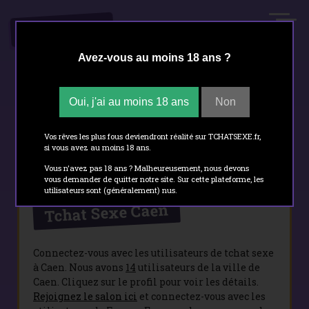
.FR
TCHATSEXE
Avez-vous au moins 18 ans ?
Oui, j'ai au moins 18 ans
Non
Tchat sexe
- Caen
Vos rêves les plus fous deviendront réalité sur TCHATSEXE.fr,
si vous avez au moins 18 ans.
Vous n'avez pas 18 ans ? Malheureusement, nous devons
vous demander de quitter notre site. Sur cette plateforme, les
utilisateurs sont (généralement) nus.
Tchat Sexe Caen
Connectez-vous avec les utilisateurs de tchat sexe
à Caen. Nous avons
14
utilisateurs de la ville de
Caen. Cliquez sur le profil pour voir les détails.
Rejoignez le salon ici
et connectez-vous avec les