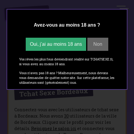
.FR
TCHATSEXE
Avez-vous au moins 18 ans ?
Oui, j'ai au moins 18 ans
Non
Tchat sexe
- Bordeaux
Vos rêves les plus fous deviendront réalité sur TCHATSEXE.fr,
si vous avez au moins 18 ans.
Vous n'avez pas 18 ans ? Malheureusement, nous devons
vous demander de quitter notre site. Sur cette plateforme, les
utilisateurs sont (généralement) nus.
Tchat Sexe Bordeaux
Connectez-vous avec les utilisateurs de tchat sexe
à Bordeaux. Nous avons
30
utilisateurs de la ville
de Bordeaux. Cliquez sur le profil pour voir les
détails.
Rejoignez le salon ici
et connectez-vous